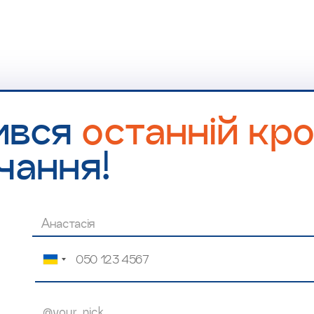
ився
останній кр
чання!