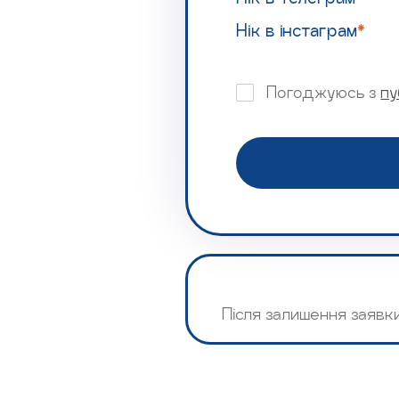
Нік в інстаграм
*
Погоджуюсь з
пу
Після залишення заяв