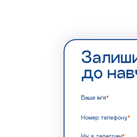
Залиш
до нав
Ваше ім’я
*
Номер телефону
*
Нік в телеграм
*