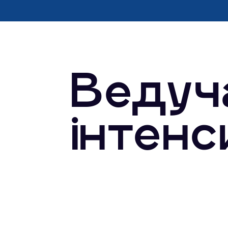
Ведуч
інтенс