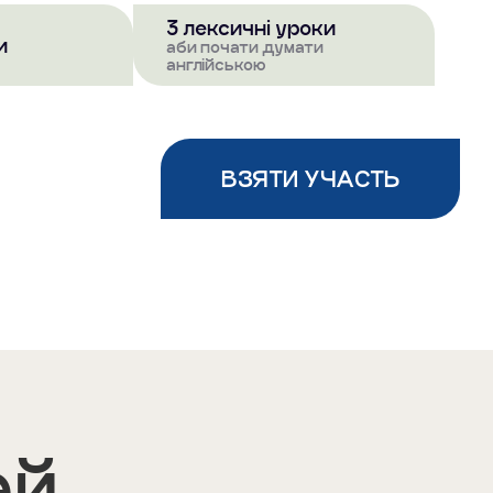
3 лексичні уроки
и
аби почати думати
англійською
ВЗЯТИ УЧАСТЬ
ей