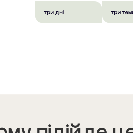
три дні
три тем
ому підійде ц