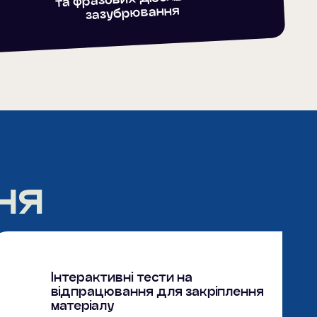
зазубрювання
ня
Інтерактивні тести на
відпрацювання для закріплення
матеріалу