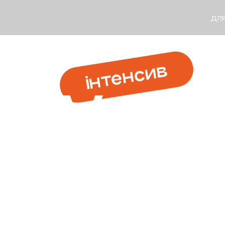
для
інтенсив
Voca
UPgr