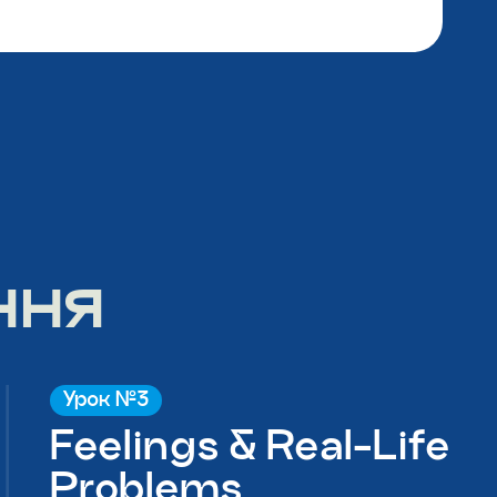
ння
Урок №3
Feelings & Real-Life
Problems