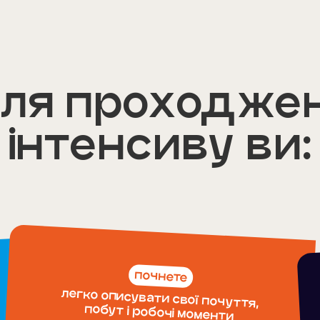
сля проходже
інтенсиву ви:
почнете
легко описувати свої почуття,
побут і робочі моменти