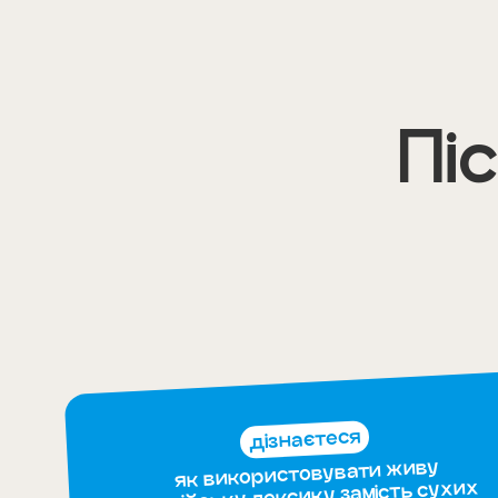
Пі
дізнаєтеся
як використовувати живу
англійську лексику замість сухих