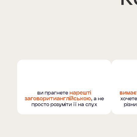
ви прагнете
нарешті
вимає
заговоритианглійською
, а не
хочете
просто розуміти її на слух
різн