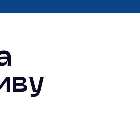
а
иву