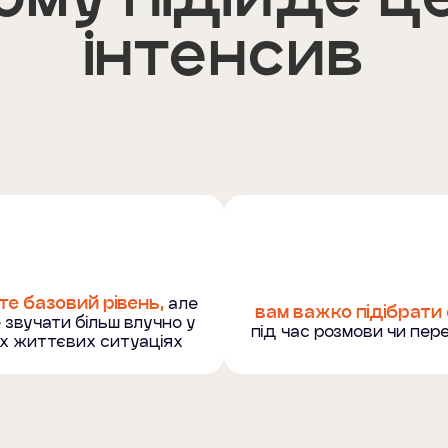
інтенсив
те базовий рівень,
але
вам важко підібрати
 звучати більш влучно у
під час розмови чи пе
их життєвих ситуаціях