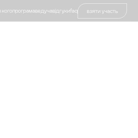
 кого
програма
ведуча
відгуки
faq
взяти участь
bulary
ade