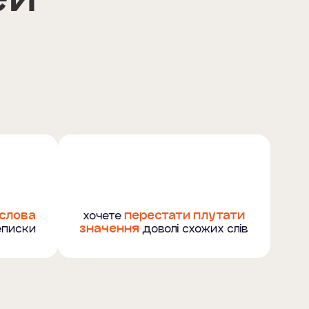
 слова
хочете
перестати плутати
реписки
значення
доволі схожих слів