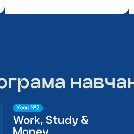
ограма навча
Урок №2
Work, Study &
Money