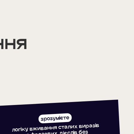
ння
зрозумієте
логіку вживання сталих виразів
та фразових дієслів без