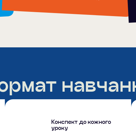
ормат навчан
Конспект до кожного
уроку