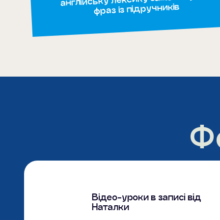
фраз із підручників
Ф
Відео-уроки в записі від
Наталки