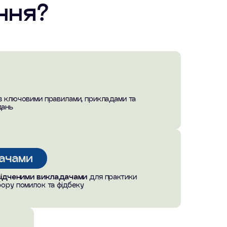
ння?
з ключовими правилами, прикладами та
дань
дачами
відченими викладачами
для практики
бору помилок та фідбеку