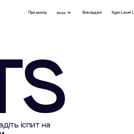
Про школу
Викладачі
Курс Level 
Мови
TS
адіть іспит на
и