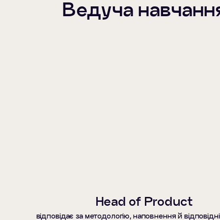
Ведуча навчанн
Head of Product
відповідає за методологію, наповнення й відповідні