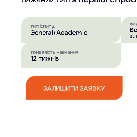
фо
тип іспиту:
Ві
General/Academic
за
тривалість навчання:
12 тижнів
ЗАЛИШИТИ ЗАЯВКУ