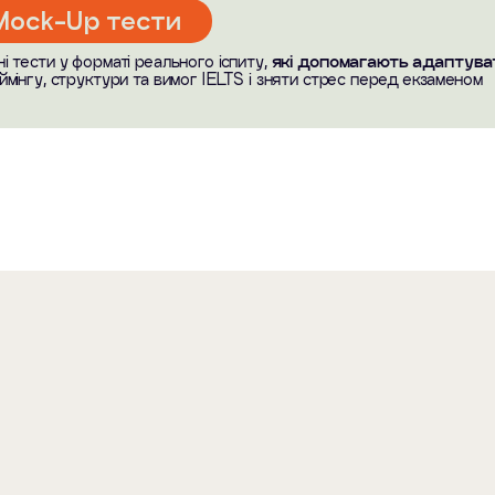
Mock-Up тести
і тести у форматі реального іспиту,
які допомагають адаптува
ймінгу, структури та вимог IELTS і зняти стрес перед екзаменом