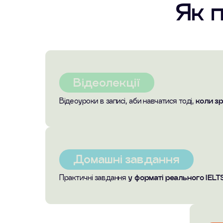
Як 
Відеолекції
Відеоуроки в записі, аби навчатися тоді,
коли з
Домашні завдання
Практичні завдання
у форматі реального IELT