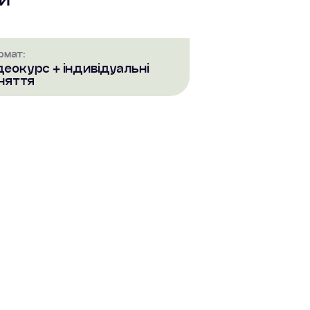
рмат:
деокурс + індивідуальні
няття