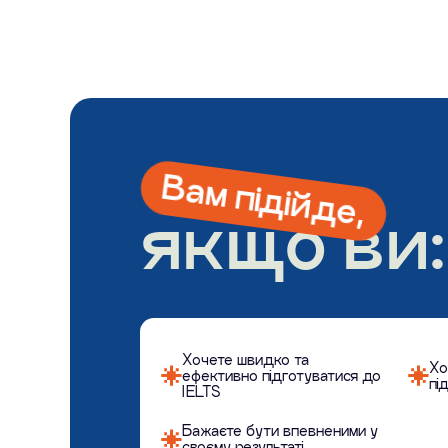
Вам підійде,
якщо ви:
Хочете швидко та
Хо
ефективно підготуватися до
пі
IELTS
Бажаєте бути впевненими у
своєму результаті