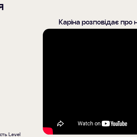
я
Каріна розповідає про 
сть Level