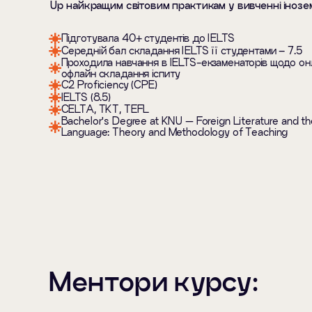
Up найкращим світовим практикам у вивченні інозе
Підготувала 40+ студентів до IELTS
Середній бал складання IELTS її студентами – 7.5
Проходила навчання в IELTS-екзаменаторів щодо онл
офлайн складання іспиту
С2 Proficiency (CPE)
IELTS (8.5)
CELTA, TKT, TEFL
Bachelor's Degree at KNU — Foreign Literature and th
Language: Theory and Methodology of Teaching
Ментори курсу: