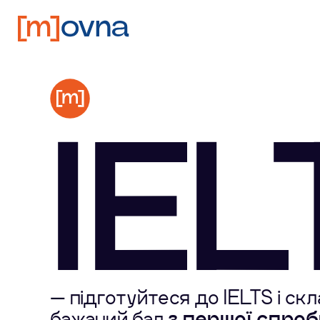
IEL
— підготуйтеся до IELTS і скл
бажаний бал
з першої спроб