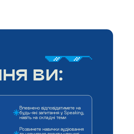
ня ви:
Впевнено відповідатимете на
будь-які запитання у Speaking,
навіть на складні теми
Розвинете навички аудіювання
та навчитеся ловити ключові