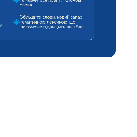
слова
Збільшите словниковий запас
тематичною лексикою, що
g
допоможе підвищити ваш бал