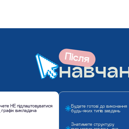
Після
навчан
чете НЕ підлаштовуватися
Будете готові до виконання
д графік викладача
будь-яких типів завдань
Знатимете структуру
письмових завдань, яка