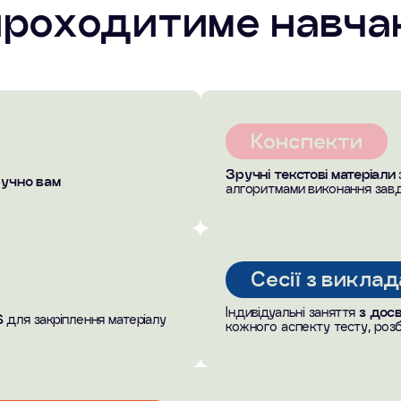
проходитиме навча
Конспекти
Зручні текстові матеріали
ручно вам
алгоритмами виконання зав
Сесії з викла
Індивідуальні заняття
з дос
S
для закріплення матеріалу
кожного аспекту тесту, роз