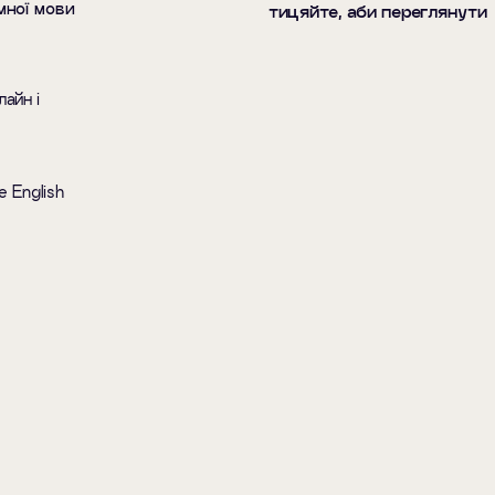
мної мови
тицяйте, аби переглянути
айн і
e English