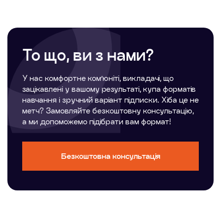
занятті ви будете пропрацьовувати всі аспекти
мовлення, які необхідні для складання тесту на
найвищі бали. Уся програма підготовки націлена на
те, щоб ви отримали результат швидко, якісно і
назавжди
То що, ви з нами?
У нас комфортне ком’юніті, викладачі, що
зацікавлені у вашому результаті, купа форматів
навчання і зручний варіант підписки. Хіба це не
метч? Замовляйте безкоштовну консультацію,
а ми допоможемо підібрати вам формат!
Безкоштовна консультація