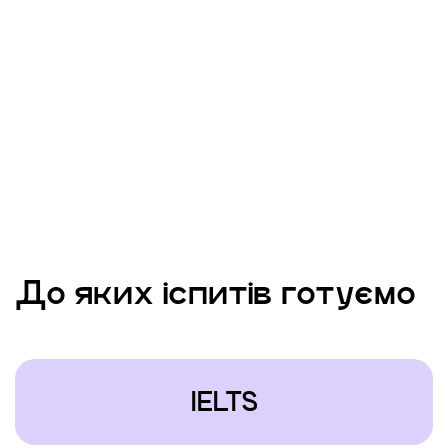
До яких іспитів готуємо
IELTS