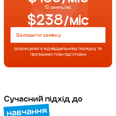
12 занять/міс
$238/міс
Залишити заявку
розрахуємо в індивідуальному порядку та
пропишемо план підготовки
Сучасний підхід до
навчання