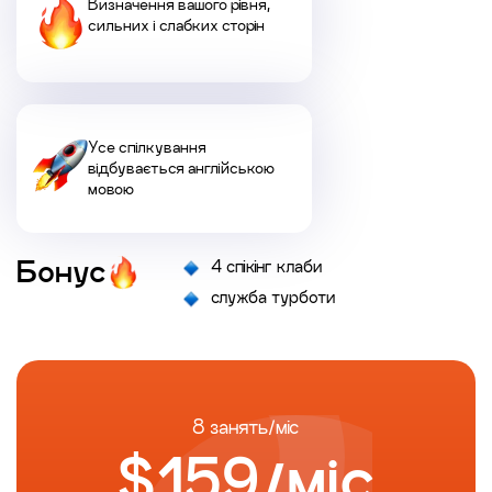
Визначення вашого рівня,
сильних і слабких сторін
Усе спілкування
відбувається англійською
мовою
Бонус
4 спікінг клаби
служба турботи
8 занять/міс
$159/мiс