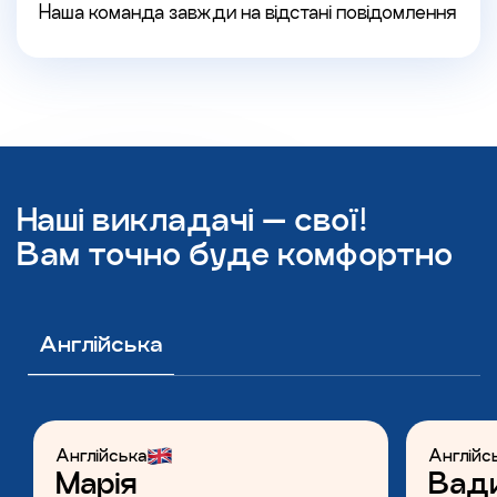
Наша команда завжди на відстані повідомлення
Наші викладачі — свої!
Вам точно буде комфортно
Англійська
Англійська
Англійс
Марія
Вад