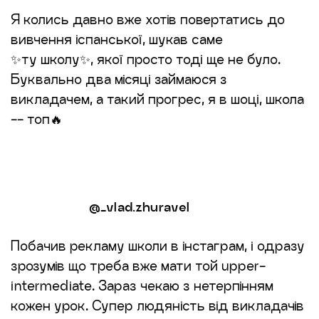
Я колись давно вже хотів повертатись до
вивчення іспанської, шукав саме
✨ту школу✨, якої просто тоді ще не було.
Буквально два місяці займаюся з
викладачем, а такий прогрес, я в шоці, школа
-- топ🔥
@_vlad.zhuravel
Побачив рекламу школи в інстаграм, і одразу
зрозумів що треба вже мати той upper-
intermediate. Зараз чекаю з нетерпінням
кожен урок. Супер людяність від викладачів