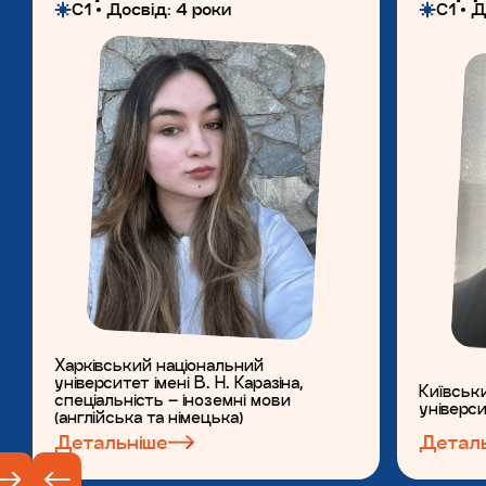
C1
Досвiд: 4 роки
С1
Д
Харківський національний
університет імені В. Н. Каразіна,
Київськи
спеціальність – іноземні мови
універс
(англійська та німецька)
Детальніше
Детал