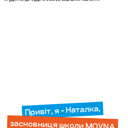
Привіт, я - Наталка,
засновниця школи MOVNA