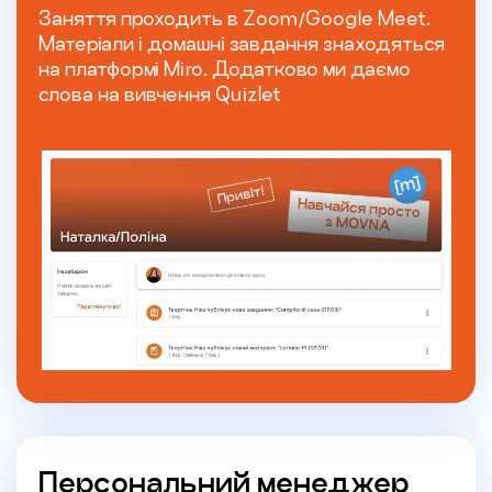
Заняття проходить в Zoom/Google Meet.
Матеріали і домашні завдання знаходяться
на платформі Miro. Додатково ми даємо
слова на вивчення Quizlet
Персональний менеджер