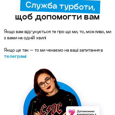
мовлення: граматику, лексику, говоріння, навички
Служба турботи,
сприйняття на слух і письмо. Усе націлено на те,
щоб ви отримали результат швидко, якісно і
щоб допомогти вам
назавжди
Якщо вам відгукується те про що ми, то, можливо, ми
з вами на одній хвилі
Якщо це так — то ми чекаємо на ваші запитання в
телеграмі