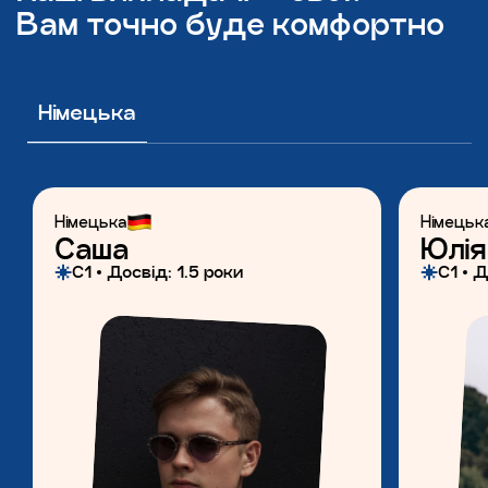
Вам точно буде комфортно
Німецька
Німецька
Німецьк
Саша
Юлія
С1
Досвiд: 1.5 роки
С1
Д