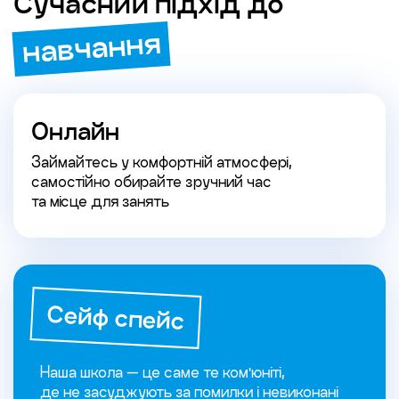
Сучасний підхід до
навчання
Онлайн
Займайтесь у комфортній атмосфері,
самостійно обирайте зручний час
та місце для занять
Сейф спейс
Наша школа — це саме те ком'юніті,
де не засуджують за помилки і невиконані