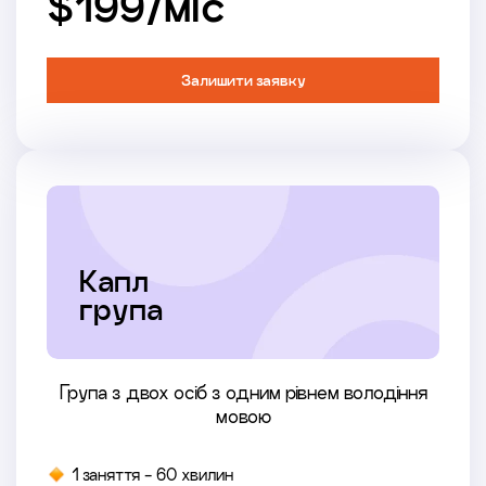
$199/мiс
Залишити заявку
Капл
група
Група з двох осіб з одним рівнем володіння
мовою
1 заняття - 60 хвилин