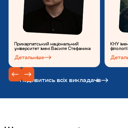
Прикарпатський національний
КНУ іме
університет імені Василя Стефаника
філології
Детальніше
Детал
Подивитись всіх викладачів