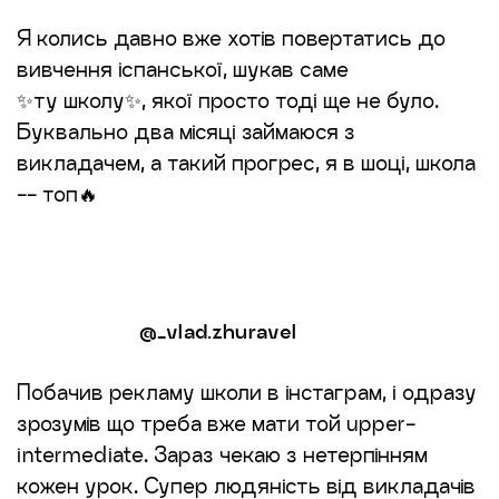
Я колись давно вже хотів повертатись до
вивчення іспанської, шукав саме
✨ту школу✨, якої просто тоді ще не було.
Буквально два місяці займаюся з
викладачем, а такий прогрес, я в шоці, школа
-- топ🔥
@_vlad.zhuravel
Побачив рекламу школи в інстаграм, і одразу
зрозумів що треба вже мати той upper-
intermediate. Зараз чекаю з нетерпінням
кожен урок. Супер людяність від викладачів