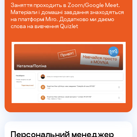
Заняття проходить в Zoom/Google Meet.
Матеріали і домашні завдання знаходяться
на платформі Miro. Додатково ми даємо
слова на вивчення Quizlet
Персональний менеджер