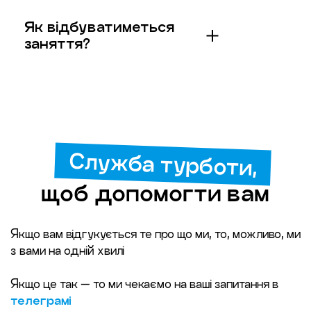
менеджер допоможе призупинити або скасувати
Як відбуватиметься
підписку у разі потреби
заняття?
Залежно від обраного формату заняття триватиме
60-90 хв, під час якого ви працюватиме один на
один з викладачем або ж у комфортній групі. На
заняттях ви будете пропрацьовувати всі аспекти
мовлення: граматику, лексику, говоріння, навички
Служба турботи,
сприйняття на слух і письмо. Усе націлено на те,
щоб ви отримали результат швидко, якісно і
щоб допомогти вам
назавжди
Якщо вам відгукується те про що ми, то, можливо, ми
з вами на одній хвилі
Якщо це так — то ми чекаємо на ваші запитання в
телеграмі