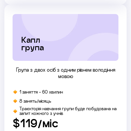
Капл
група
Група з двох осіб з одним рівнем володіння
мовою
1 заняття - 60 хвилин
8 занять/місяць
Траєкторія навчання групи буде побудована на
запит кожного з учнів
$119/міс