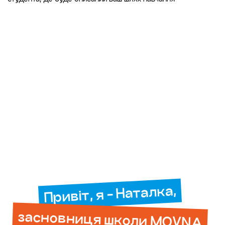
Привіт, я - Наталка,
засновниця школи MOVNA