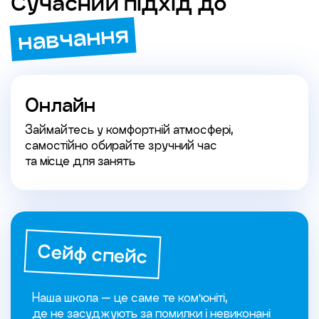
Сучасний підхід до
навчання
Онлайн
Займайтесь у комфортній атмосфері,
самостійно обирайте зручний час
та місце для занять
Сейф спейс
Наша школа — це саме те ком'юніті,
де не засуджують за помилки і невиконані