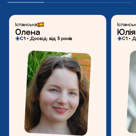
Іспанська
Іспансь
Олена
Юлія
C1
Досвiд: від 3 років
С1
Д