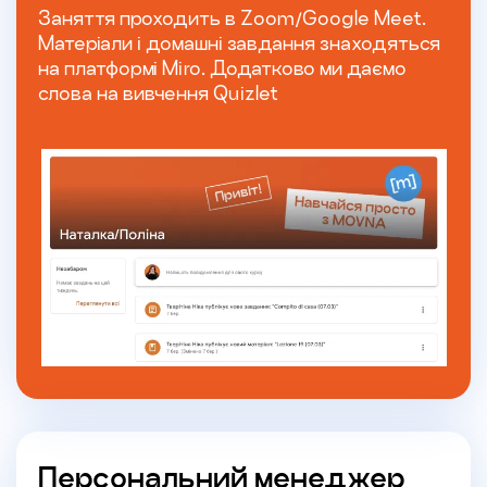
Заняття проходить в Zoom/Google Meet.
Матеріали і домашні завдання знаходяться
на платформі Miro. Додатково ми даємо
слова на вивчення Quizlet
Персональний менеджер