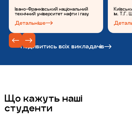
Івано-Франківський національний
Київськ
технічний університет нафти і газу
ім. Т.Г.
Детальніше
Детал
Подивитись всіх викладачів
Що кажуть наші
студенти