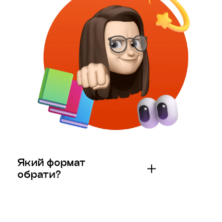
Який формат
обрати?
Якщо потрібно апнути рівень — індивідуальні, якщо є
час та бажання спілкуватись, то вам буде