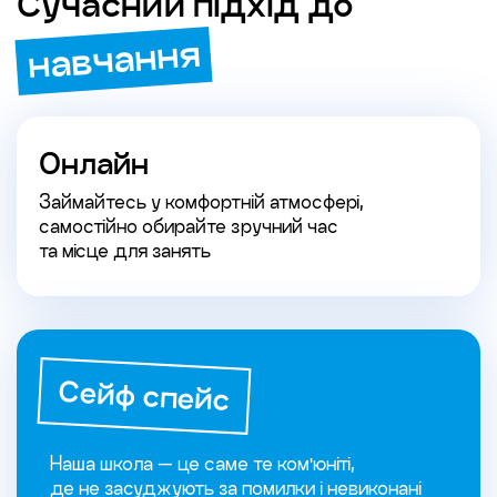
Сучасний підхід до
навчання
Онлайн
Займайтесь у комфортній атмосфері,
самостійно обирайте зручний час
та місце для занять
Сейф спейс
Наша школа — це саме те ком'юніті,
де не засуджують за помилки і невиконані