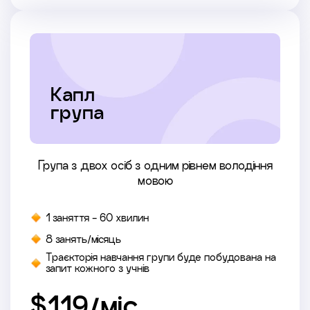
Капл
група
Група з двох осіб з одним рівнем володіння
мовою
1 заняття - 60 хвилин
8 занять/місяць
Траєкторія навчання групи буде побудована на
запит кожного з учнів
$119/міс