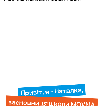
Привіт, я - Наталка,
засновниця школи MOVNA