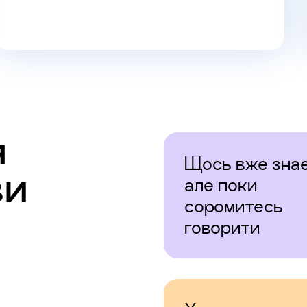
я
Щось вже знає
ви
але поки
соромитесь
говорити