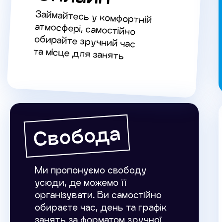
Займайтесь у комфортній
атмосфері, самостійно
обирайте зручний час
та місце для занять
Свобода
Ми пропонуємо свободу
усюди, де можемо її
організувати. Ви самостійно
обираєте час, день та графік
занять за форматом зручної