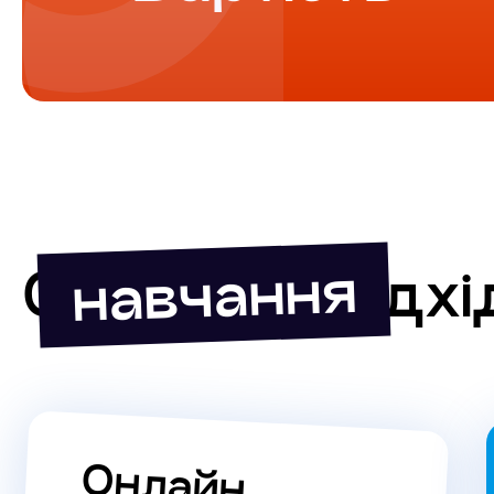
навчання
Сучасний підхі
Онлайн