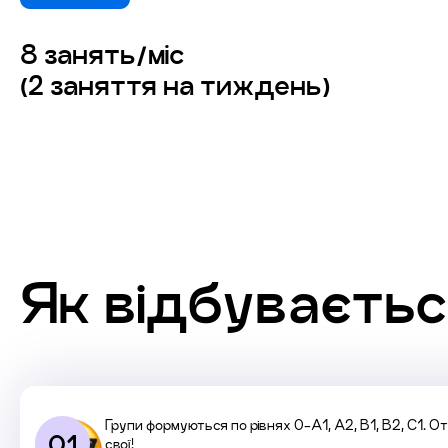
8 занять/міс
(2 заняття на тиждень)
Як відбуваєтьс
Групи формуються по рівнях 0-А1, А2, В1, В2, С1. От
01
свої!