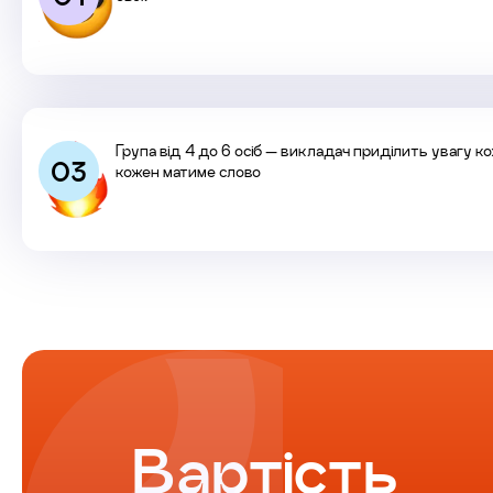
Група від 4 до 6 осіб — викладач приділить увагу к
03
кожен матиме слово
Вартість