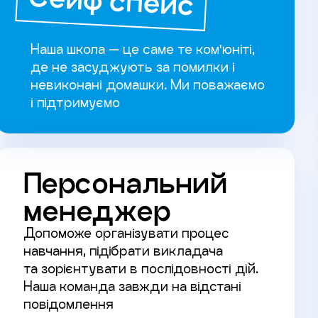
Сейф спейс
Наша школа — це саме те ком'юніті,
де не засуджують за помилки і
невиконані домашки. Ми поважаємо
і підтримуємо
Персональний
менеджер
Допоможе організувати процес
навчання, підібрати викладача
та зорієнтувати в послідовності дій.
Наша команда завжди на відстані
повідомлення