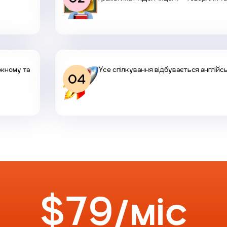
ожному та
Усе спілкування відбувається англій
04
$79/мiс