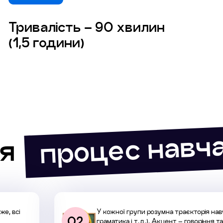
Тривалість – 90 хвилин
(1,5 години)
процес навч
я
же, всі
У кожної групи розумна траєкторія нав
02
граматика і т.д.). Акцент – говоріння 