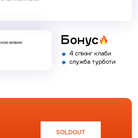
Бонус
ською мовою
4 спікінг клаби
служба турботи
SOLDOUT