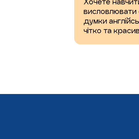
Хочете навчит
висловлювати 
думки англійс
чітко та краси