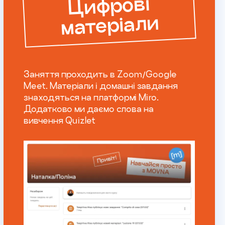
Цифрові
матеріали
Заняття проходить в Zoom/Google
Meet. Матеріали і домашні завдання
знаходяться на платформі Miro.
Додатково ми даємо слова на
вивчення Quizlet