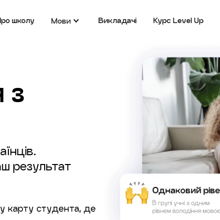
Про школу
Викладачі
Курс Level Up
Мови
 з
аїнців.
аш результат
у карту студента, де