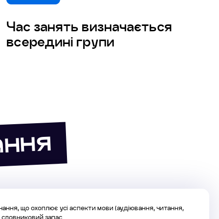
Час занять визначається
всередині групи
ання
чання, що охоплює усі аспекти мови (аудіювання, читання,
та словниковий запас