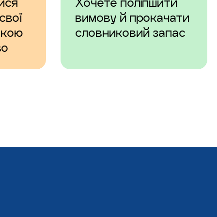
ися
Хочете поліпшити
свої
вимову й прокачати
ькою
словниковий запас
во