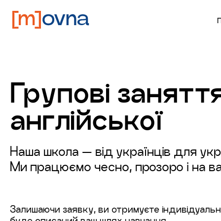
Групові заняття
англійської
Наша школа — від українців для укр
Ми працюємо чесно, прозоро і на в
Залишаючи заявку, ви отримуєте індивідуальн
буде описаний ваш шлях навчання