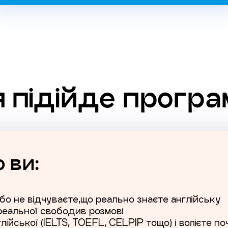
я підійде програ
 ви:
бо не відчуваєте,що реально знаєте англійську
 реальної свободив розмові
лійської (IELTS, TOEFL, CELPIP тощо) і волієте п