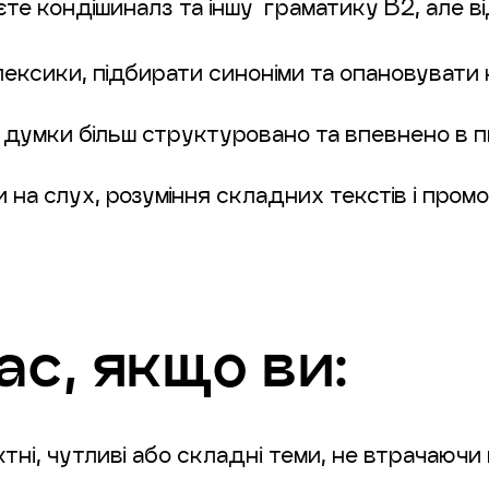
те кондішиналз та іншу граматику B2, але в
ксики, підбирати синоніми та опановувати нов
думки більш структуровано та впевнено в пи
 слух, розуміння складних текстів і промов,
ас, якщо ви:
ні, чутливі або складні теми, не втрачаючи 