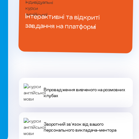
Інтерактивні та відкриті
завдання на платформі
Впровадження вивченого на розмовних
клубах
Зворотний звʼязок від вашого
персонального викладача-ментора