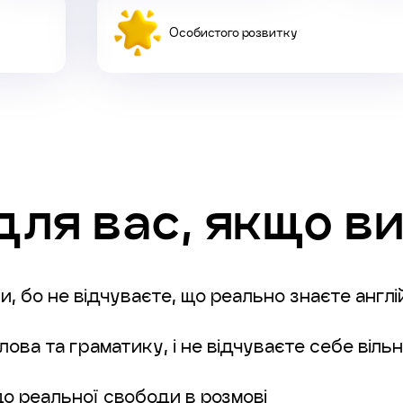
Особистого розвитку
ля вас, якщо ви
, бо не відчуваєте, що реально знаєте англ
лова та граматику, і не відчуваєте себе віль
до реальної свободи в розмові