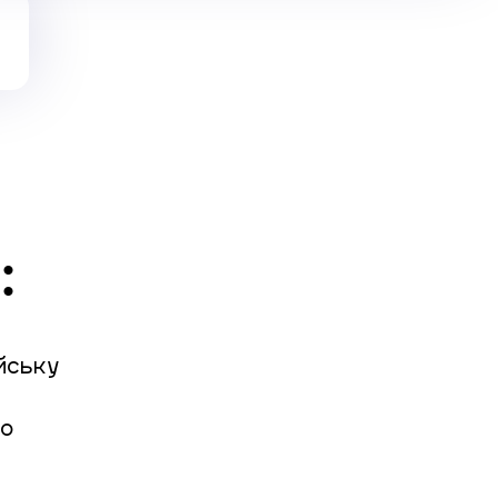
:
ійську
но