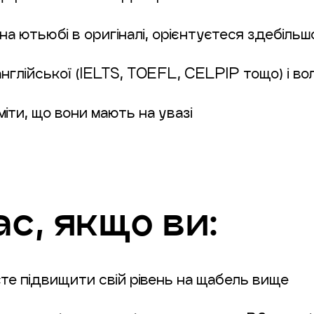
о на ютьюбі в оригіналі, орієнтуєтеся здебіль
нглійської (IELTS, TOEFL, CELPIP тощо) і во
міти, що вони мають на увазі
с, якщо ви:
те підвищити свій рівень на щабель вище