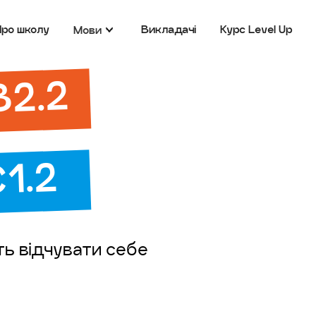
Про школу
Викладачі
Курс Level Up
Мови
В2.2
C1.2
іть відчувати себе