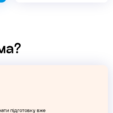
ма?
очати підготовку вже