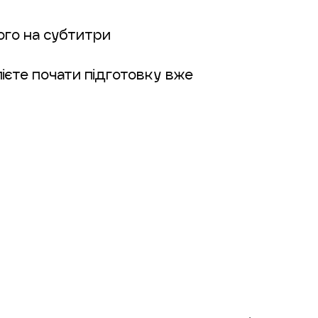
шого на субтитри
лієте почати підготовку вже