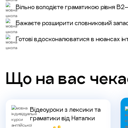
Вільно володієте граматикою рівня B2–
Бажаєте розширити словниковий запас
Готові вдосконалюватися в нюансах інт
Що на вас чека
Відеоуроки з лексики та
граматики від Наталки