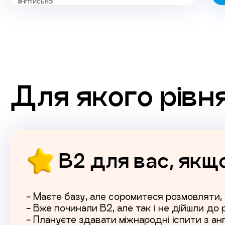
Для якого рівн
В2 для вас, якщо
- Маєте базу, але соромитеся розмовляти, 
- Вже починали В2, але так і не дійшли до
- Плануєте здавати міжнародні іспити з анг