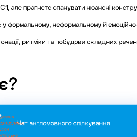
C1, але прагнете опанувати нюансні конструк
 у формальному, неформальному й емоційно
онації, ритміки та побудови складних речен
є?
Чат англомовного спілкування