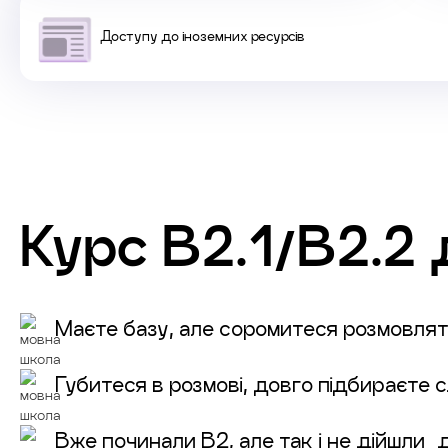
Доступу до іноземних ресурсів
Курс
B2.1/В2.2
д
Маєте базу, але соромитеся розмовляти
Губитеся в розмові, довго підбираєте с
Вже починали В2, але так і не дійшли 