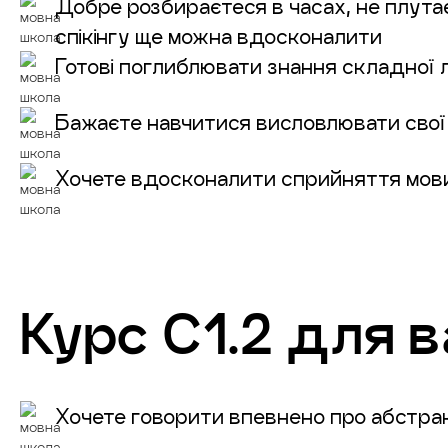
Добре розбираєтеся в часах, не плутає
спікінгу ще можна вдосконалити
Готові поглиблювати знання складної ле
Бажаєте навчитися висловлювати свої 
Хочете вдосконалити сприйняття мови на
Курс
C1.2
для в
Хочете говорити впевнено про абстракт