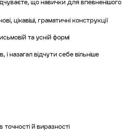
ідчуваєте, що навички для впевненішого
і, цікавіші, граматичні конструкції
сьмовій та усній формі
 і назагал відчути себе вільніше
в точності й виразності