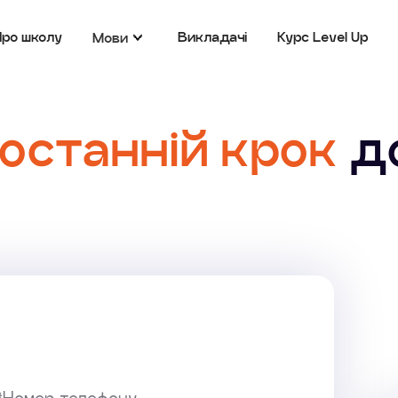
Про школу
Викладачі
Курс Level Up
Мови
останній крок
д