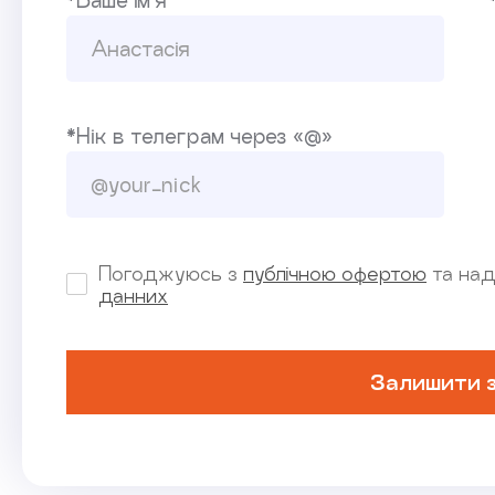
*Ваше ім’я
*Нік в телеграм через «@»
Погоджуюсь з
публічною офертою
та над
данних