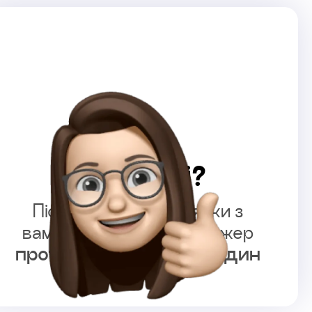
Що далі?
Після залишення заявки з
вами зв’яжеться менеджер
протягом 4 робочих годин