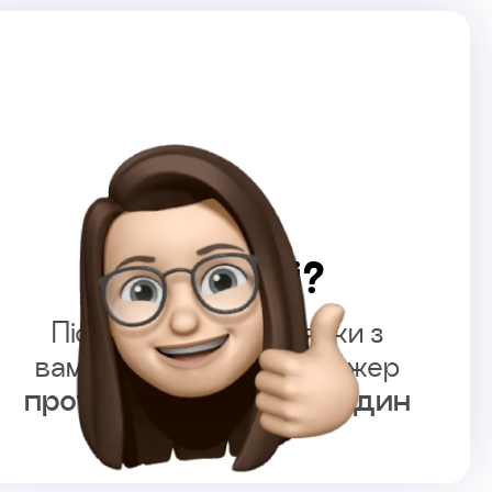
Що далі?
Після залишення заявки з
вами зв’яжеться менеджер
протягом 4 робочих годин