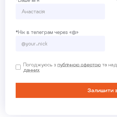
*Ваше ім’я
*Нік в телеграм через «@»
Погоджуюсь з
публічною офертою
та над
данних