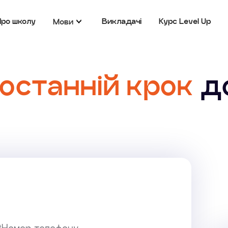
Про школу
Викладачі
Курс Level Up
Мови
останній крок
д