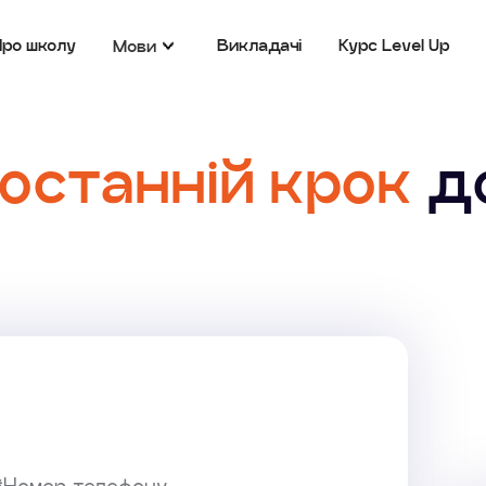
Про школу
Викладачі
Курс Level Up
Мови
останній крок
д