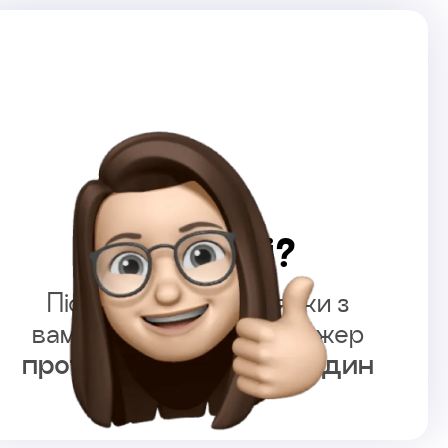
Що далі?
Після залишення заявки з
вами зв’яжеться менеджер
протягом 4 робочих годин