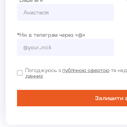
*Ваше ім’я
*Нік в телеграм через «@»
Погоджуюсь з
публічною офертою
та над
данних