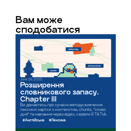
Вам може
сподобатися
June 26, 2025
Розширення
словникового запасу.
Chapter III
Ви дізнаєтесь про сучасні методи вивчення
лексики: картки з контекстом, chunks, “слово
дня” та навчання через відео, серіали й TikTok.
#Англійська
#Лексика