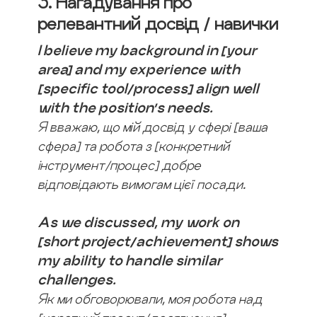
3. Нагадування про
релевантний досвід / навички
I believe my background in [your
area] and my experience with
[specific tool/process] align well
with the position’s needs.
Я вважаю, що мій досвід у сфері [ваша
сфера] та робота з [конкретний
інструмент/процес] добре
відповідають вимогам цієї посади.
As we discussed, my work on
[short project/achievement] shows
my ability to handle similar
challenges.
Як ми обговорювали, моя робота над